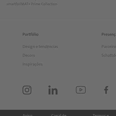
smartfoilMAT+ Prime Collection
Portfólio
Presenç
Design e tendências
Parceir
Decors
Schattd
Inspirações
Aviso
Canal de
Termos e