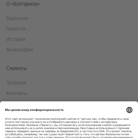
О «Шаттдекор»
Вакансии
Новости
История
Философия
Сервисы
Загрузки
Контакты
EDI