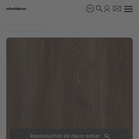
FR
Home
Décor
Décor
Produits
À propos de nous
Durabilité
Carrière
Reproduction de décor entier