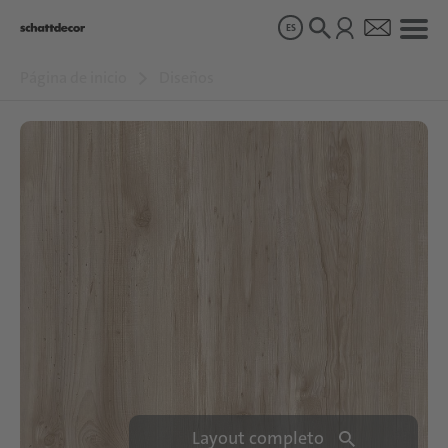
ES
Página de inicio
Diseños
Diseños
Productos
Sobre nosotros
Sostenibilidad
Carrera
Layout completo