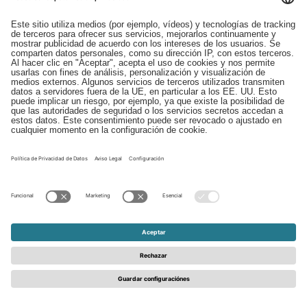
En nuestras 14 plantas de producción, utilizamos
máquinas de impresión, impregnación y lacado para
fabricar decors de alta calidad, así como superficies
técnicas y decorativas. Como estos procesos
requieren naturalmente un consumo intensivo de
energía, contar con una infraestructura energética
preparada para el futuro y con costos previsibles es
de gran importancia estratégica.
Por ello, hemos decidido ampliar de forma
constante nuestra propia generación de energía
renovable. La sustitución gradual de los
combustibles fósiles no solo beneficia al medio
ambiente, sino que también hace que nuestras
plantas sean menos dependientes de las
fluctuaciones de los precios de la energía y del
suministro externo.