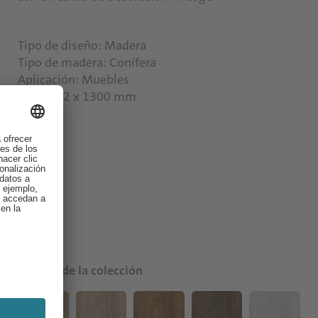
Tipo de diseño: Madera
Tipo de madera: Conífera
Aplicación: Muebles
Talla: 642 x 1300 mm
Colores de la colección