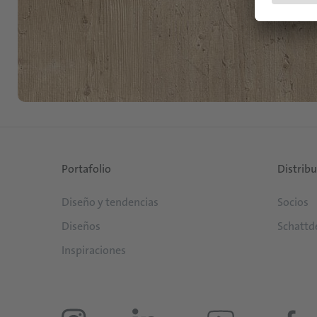
Portafolio
Distrib
Diseño y tendencias
Socios
Diseños
Schattd
Inspiraciones