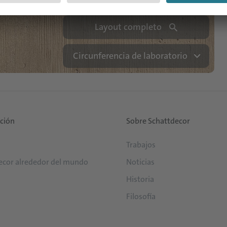
Layout completo
Circunferencia de laboratorio
ución
Sobre Schattdecor
Trabajos
ecor alrededor del mundo
Noticias
Historia
Filosofía