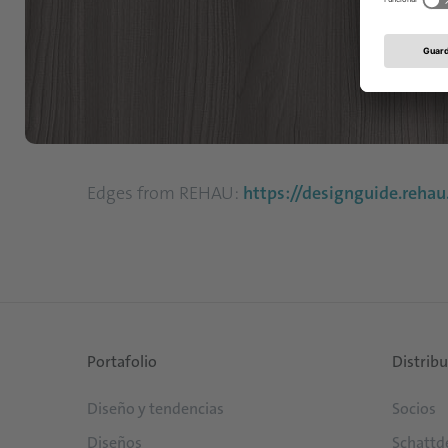
Edges from REHAU:
https://designguide.reh
Portafolio
Distrib
Diseño y tendencias
Socios
Diseños
Schattd