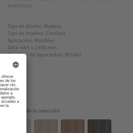
ambientes.
Tipo de diseño: Madera
Tipo de madera: Conífera
Aplicación: Muebles
Talla: 643 x 1300 mm
Provedor de tapacantos: REHAU
Colores de la colección