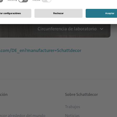
Layout completo
Circunferencia de laboratorio
au.com/DE_en?manufacturer=Schattdecor
ución
Sobre Schattdecor
Trabajos
ecor alrededor del mundo
Noticias