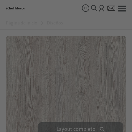
ES
Página de inicio
Diseños
Diseños
Productos
Sobre nosotros
Sostenibilidad
Carrera
Layout completo