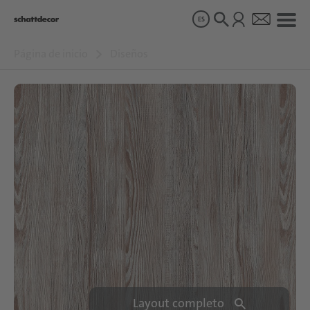
ES
Página de inicio
Diseños
Diseños
Productos
Sobre nosotros
Sostenibilidad
Carrera
Layout completo