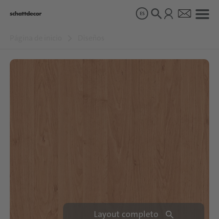
ES
Página de inicio
Diseños
Diseños
Productos
Sobre nosotros
Sostenibilidad
Carrera
Layout completo