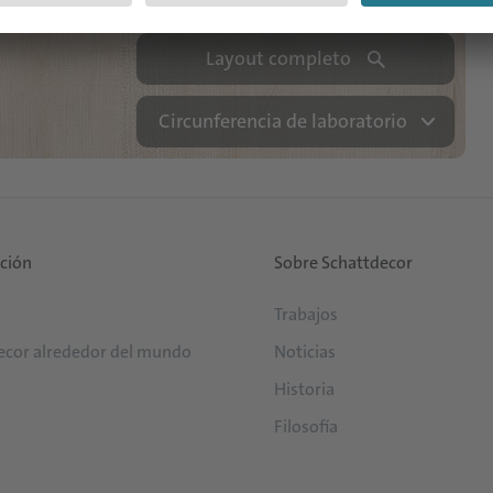
Layout completo
Circunferencia de laboratorio
ución
Sobre Schattdecor
Trabajos
ecor alrededor del mundo
Noticias
Historia
Filosofía