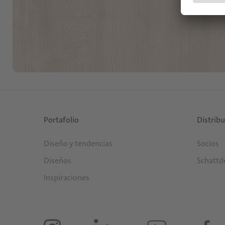
Portafolio
Distrib
Diseño y tendencias
Socios
Diseños
Schattd
Inspiraciones