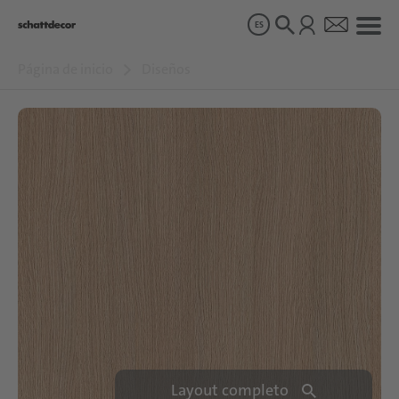
ES
Página de inicio
Diseños
Diseños
Productos
Sobre nosotros
Sostenibilidad
Carrera
Layout completo