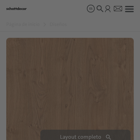
ES
Página de inicio
Diseños
Diseños
Productos
Sobre nosotros
Sostenibilidad
Carrera
Layout completo