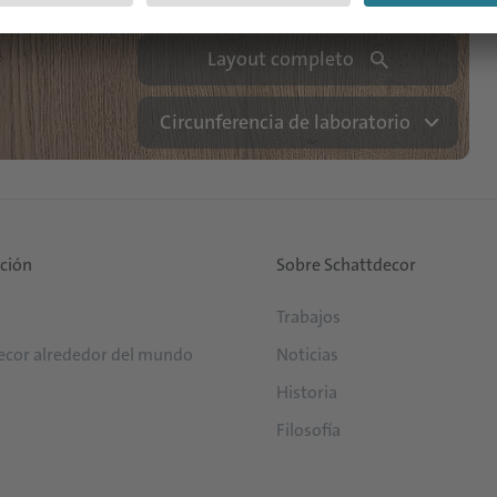
Layout completo
Circunferencia de laboratorio
ución
Sobre Schattdecor
Trabajos
ecor alrededor del mundo
Noticias
Historia
Filosofía