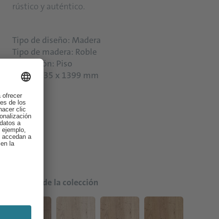
rústico y auténtico.
Tipo de diseño: Madera
Tipo de madera: Roble
Aplicación: Piso
Talla: 2235 x 1399 mm
Colores de la colección