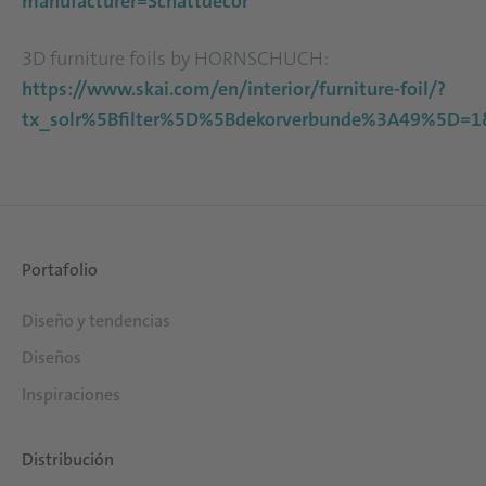
manufacturer=Schattdecor
3D furniture foils by HORNSCHUCH:
https://www.skai.com/en/interior/furniture-foil/?
tx_solr%5Bfilter%5D%5Bdekorverbunde%3A49%5D=
Portafolio
Diseño y tendencias
Diseños
Inspiraciones
Distribución