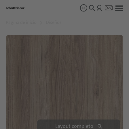
ES
Página de inicio
Diseños
Diseños
Productos
Sobre nosotros
Sostenibilidad
Carrera
Layout completo