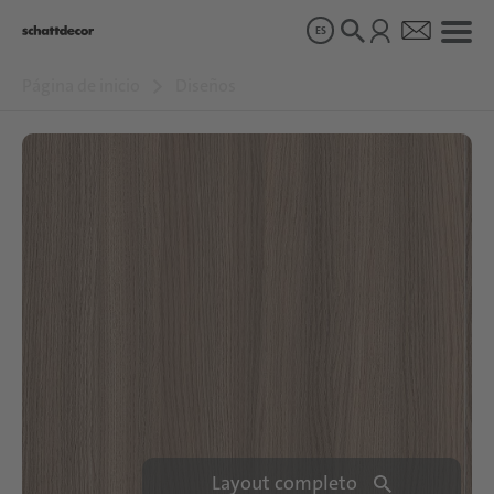
ES
Página de inicio
Diseños
Diseños
Productos
Sobre nosotros
Sostenibilidad
Carrera
Layout completo