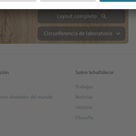
Layout completo
Circunferencia de laboratorio
ución
Sobre Schattdecor
Trabajos
ecor alrededor del mundo
Noticias
Historia
Filosofía