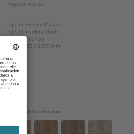
madera maciza.
Tipo de diseño: Madera
Tipo de madera: Roble
Aplicación: Piso
Talla: 2235 x 1399 mm
Colores de la colección