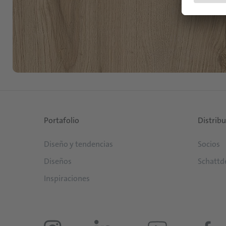
Portafolio
Distrib
Diseño y tendencias
Socios
Diseños
Schattd
Inspiraciones