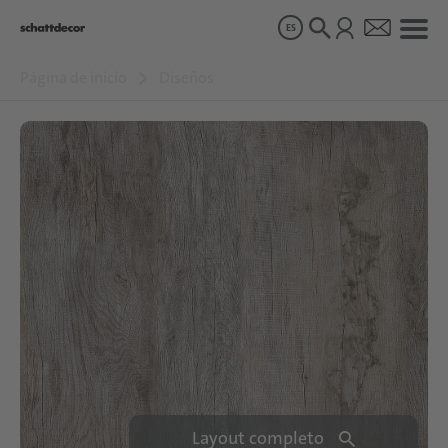
ES
Página de inicio
Diseños
Diseños
Productos
Sobre nosotros
Sostenibilidad
Carrera
Layout completo