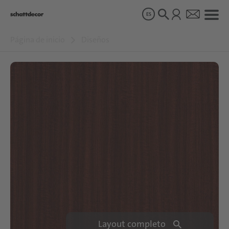
ES
Página de inicio
Diseños
Diseños
Productos
Sobre nosotros
Sostenibilidad
Carrera
Layout completo