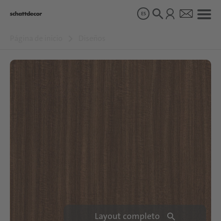
ES
Página de inicio
Diseños
Diseños
Productos
Sobre nosotros
Sostenibilidad
Carrera
Layout completo