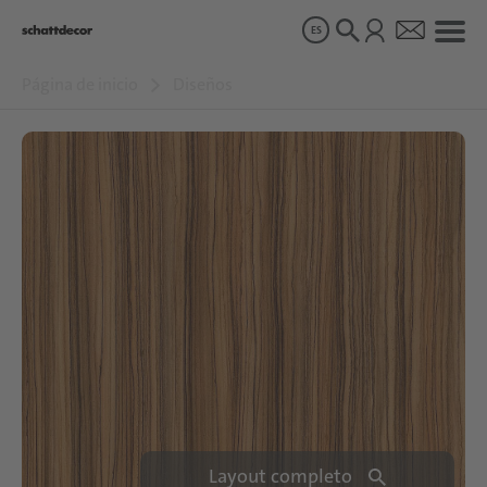
ES
Página de inicio
Diseños
Diseños
Productos
Sobre nosotros
Sostenibilidad
Carrera
Layout completo