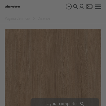
ES
Página de inicio
Diseños
Diseños
Productos
Sobre nosotros
Sostenibilidad
Carrera
Layout completo