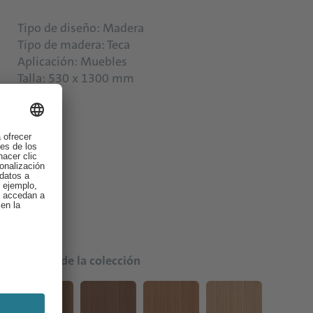
Tipo de diseño: Madera
Tipo de madera: Teca
Aplicación: Muebles
Talla: 530 x 1300 mm
Colores de la colección