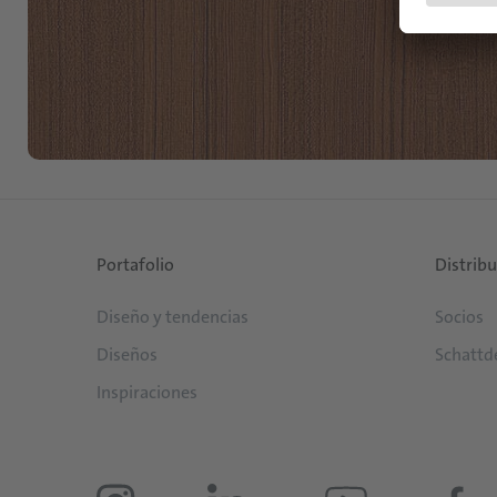
Portafolio
Distrib
Diseño y tendencias
Socios
Diseños
Schattd
Inspiraciones