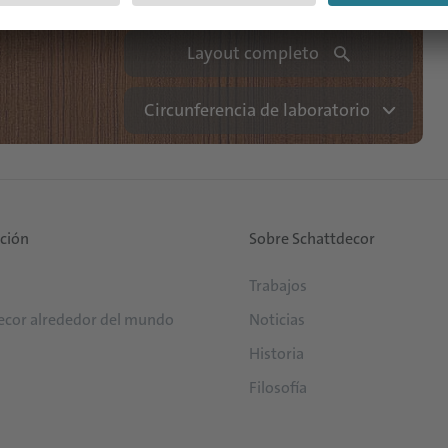
Layout completo
Circunferencia de laboratorio
ución
Sobre Schattdecor
Trabajos
ecor alrededor del mundo
Noticias
Historia
Filosofía