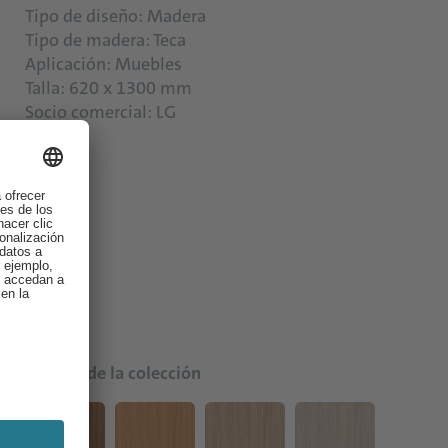
Tipo de diseño: Madera
Tipo de madera: Teca
Aplicación: Muebles
Talla: 620 x 1300 mm
Socio comercial: LG
Colores de la colección