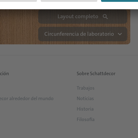
Layout completo
Circunferencia de laboratorio
ución
Sobre Schattdecor
Trabajos
ecor alrededor del mundo
Noticias
Historia
Filosofía