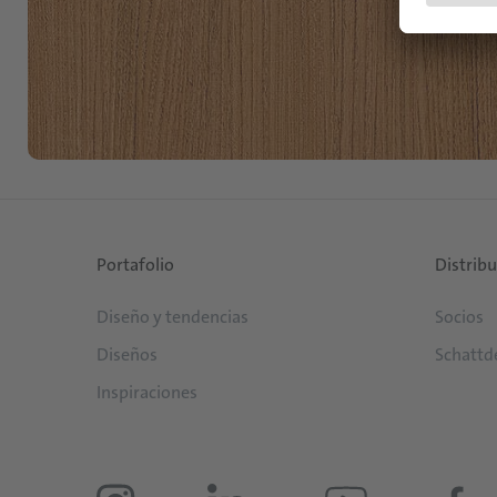
Portafolio
Distrib
Diseño y tendencias
Socios
Diseños
Schattd
Inspiraciones