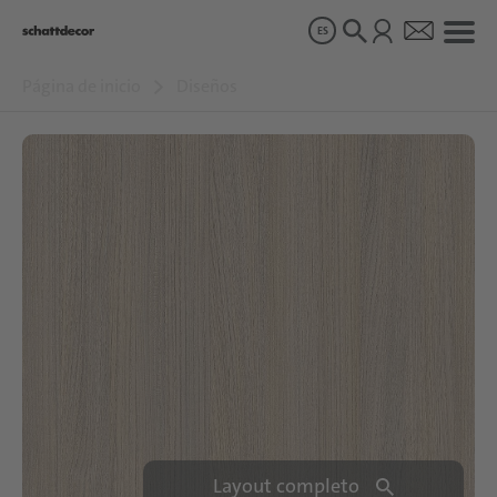
ES
Página de inicio
Diseños
Diseños
Productos
Sobre nosotros
Sostenibilidad
Carrera
Layout completo