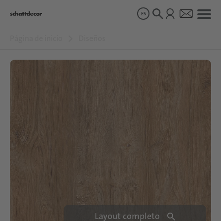
ES
Página de inicio
Diseños
Diseños
Productos
Sobre nosotros
Sostenibilidad
Carrera
Layout completo