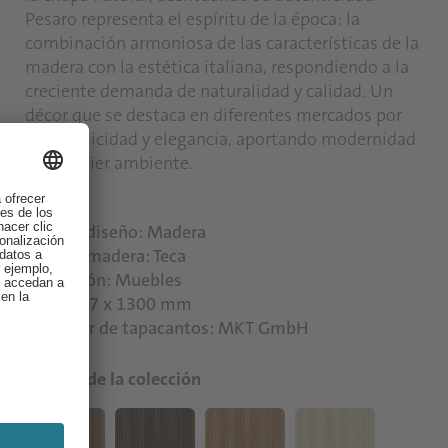
Pesaro representa el espíritu de la época: la
combinación armoniosa de las características de la
madera con la estética italiana, respondiendo a la
creciente demanda de naturalidad y calidad. Un
décor que se destaca en diferentes mercados por
su simplicidad y elegancia, aportando modernidad
a cualquier ambiente.
Tipo de diseño: Madera
Tipo de madera: Teca
Aplicación: Muebles
Talla: 667 x 1300 mm
Provedor de tapacantos: MKT GmbH
Colores de la colección