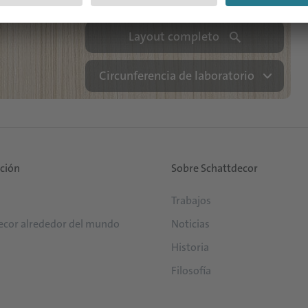
Layout completo
Circunferencia de laboratorio
ución
Sobre Schattdecor
Trabajos
ecor alrededor del mundo
Noticias
Historia
Filosofía