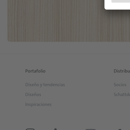
Portafolio
Distrib
Diseño y tendencias
Socios
Diseños
Schattd
Inspiraciones