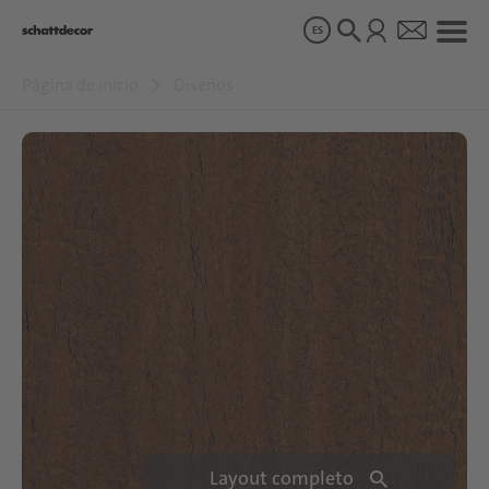
ES
Página de inicio
Diseños
Diseños
Productos
Sobre nosotros
Sostenibilidad
Carrera
Layout completo