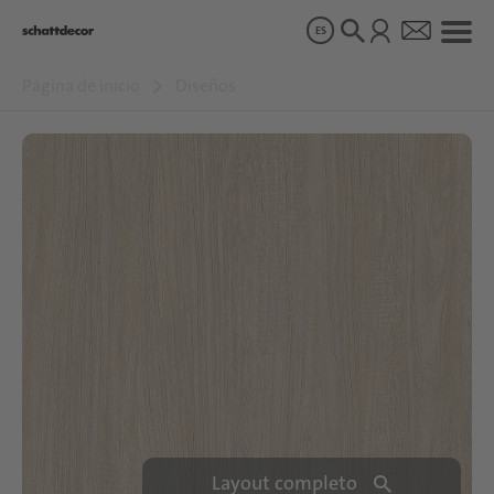
ES
Página de inicio
Diseños
Diseños
Productos
Sobre nosotros
Sostenibilidad
Carrera
Layout completo