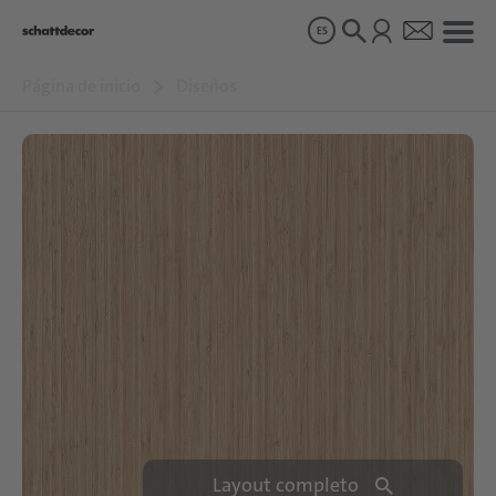
ES
Página de inicio
Diseños
Diseños
Productos
Sobre nosotros
Sostenibilidad
Carrera
Layout completo