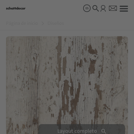
ES
Página de inicio
Diseños
Diseños
Productos
Sobre nosotros
Sostenibilidad
Carrera
Layout completo