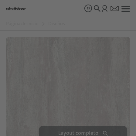
ES
Página de inicio
Diseños
Diseños
Productos
Sobre nosotros
Sostenibilidad
Carrera
Layout completo