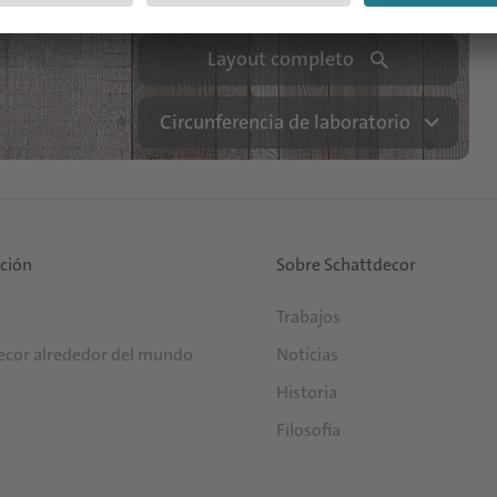
Layout completo
Circunferencia de laboratorio
ución
Sobre Schattdecor
Trabajos
ecor alrededor del mundo
Noticias
Historia
Filosofía