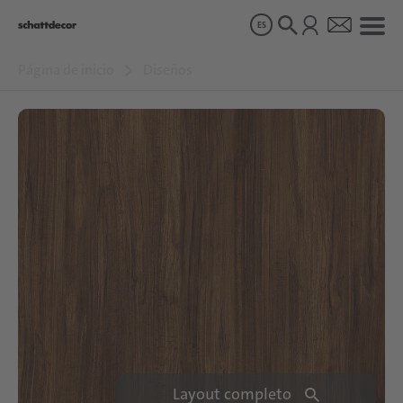
ES
Página de inicio
Diseños
Diseños
Productos
Sobre nosotros
Sostenibilidad
Carrera
Layout completo