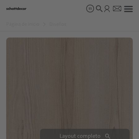
ES
Página de inicio
Diseños
Diseños
Productos
Sobre nosotros
Sostenibilidad
Carrera
Layout completo