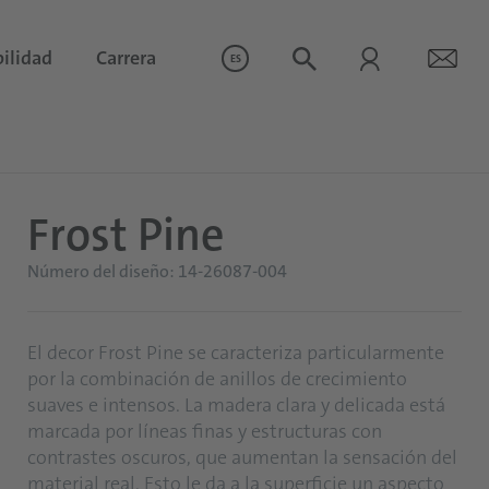
ilidad
Carrera
ES
Frost Pine
Número del diseño: 14-26087-004
El decor Frost Pine se caracteriza particularmente
por la combinación de anillos de crecimiento
suaves e intensos. La madera clara y delicada está
marcada por líneas finas y estructuras con
contrastes oscuros, que aumentan la sensación del
material real. Esto le da a la superficie un aspecto