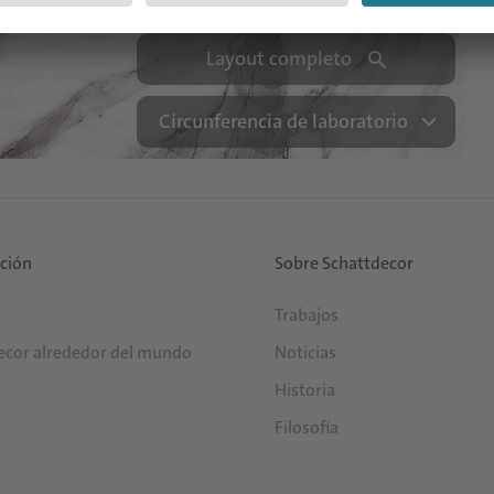
Layout completo
Circunferencia de laboratorio
ución
Sobre Schattdecor
Trabajos
ecor alrededor del mundo
Noticias
Historia
Filosofía