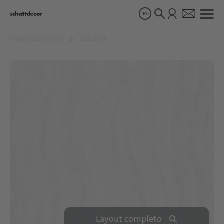
ES
Página de inicio
Diseños
Diseños
Productos
Sobre nosotros
Sostenibilidad
Carrera
Layout completo