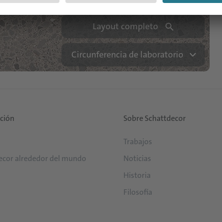
Layout completo
Circunferencia de laboratorio
ución
Sobre Schattdecor
Trabajos
ecor alrededor del mundo
Noticias
Historia
Filosofía