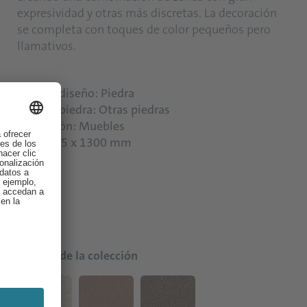
expresividad y otras más discretas. La decoración
se completa con toques de color pequeños pero
llamativos.
Tipo de diseño: Piedra
Tipo de piedra: Otras piedras
Aplicación: Muebles
Talla: 645 x 1300 mm
Colores de la colección