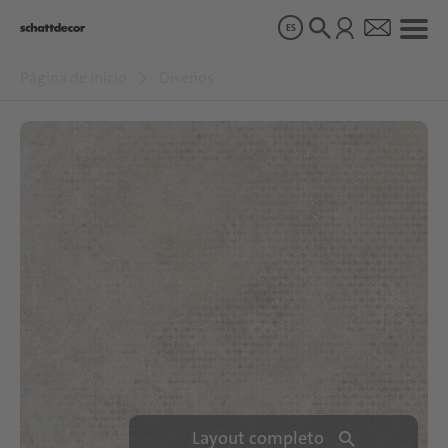
ES
Página de inicio
Diseños
Diseños
Productos
Sobre nosotros
Sostenibilidad
Carrera
Layout completo