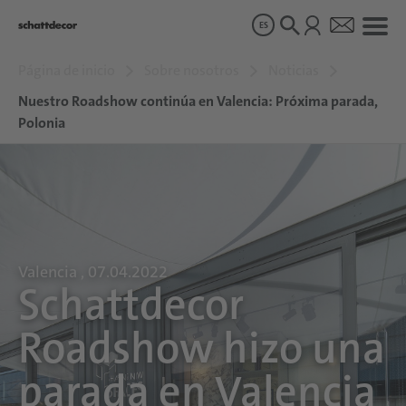
ES
Página de inicio
Sobre nosotros
Noticias
Diseños
Nuestro Roadshow continúa en Valencia: Próxima parada,
Polonia
Productos
Sobre nosotros
Valencia , 07.04.2022
Sostenibilidad
Schattdecor
Roadshow hizo una
Carrera
parada en Valencia