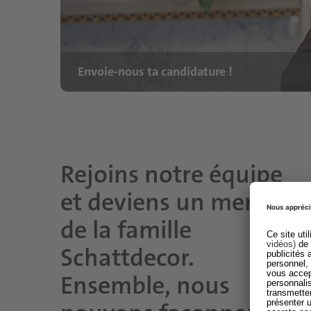
Envoie-nous ta candidature !
Rejoins notre équipe
et deviens un membre
de la famille
Schattdecor.
Ensemble, nous