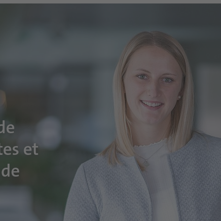
 de
tes et
nde