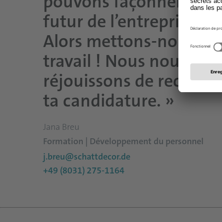
pouvons façonner le
futur de l’entreprise.
Alors mettons-nous au
travail ! Nous nous
réjouissons de recevoir
ta candidature. »
Jana Breu
Formation | Développement du personnel
j.breu@schattdecor.de
+49 (8031) 275-1164