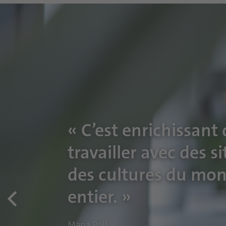
« C’est enrichissant
travailler avec des si
des cultures du mo
entier. »
Maria Poll