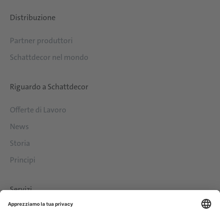
Distribuzione
Partner produttori
Schattdecor nel mondo
Riguardo a Schattdecor
Offerte di Lavoro
News
Storia
Principi
Servizi
Download