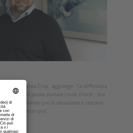
tore della vicina Cina, aggiunge: "La differenza
è che io non posso visitare i miei clienti - ma
o stanno lottando con la situazione e cercano
 ci unisce ancor più".