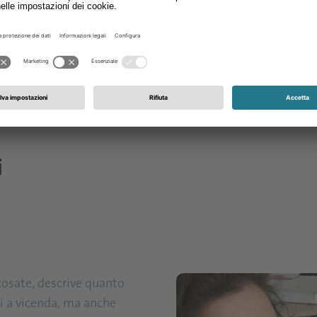
i
Rosate, descrive quanto
si a vicenda, ma anche