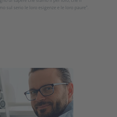
gno di sapere che siamo lì per loro, che li
o sul serio le loro esigenze e le loro paure".