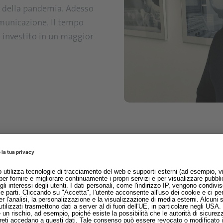
a della pandemia. Adesso
omunicazione. Il tempo
a investito in un maggior
Xu Shidong, collega vendi
maggiore rispetto a prima 
loro capiscono. Anche lor
di trarne il meglio. Questo