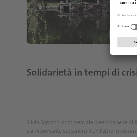
Solidarietà in tempi di cris
Silvia Sardano, commerciale presso la sede di 
sia importante sostenersi l'un l'altro, motivar