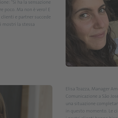
ione: "Si ha la sensazione
are poco. Ma non è vero! E
clienti e partner succede
i mostri la stessa
Elisa Toazza, Manager Ame
Comunicazione a São José d
una situazione completame
in questo momento. Le c