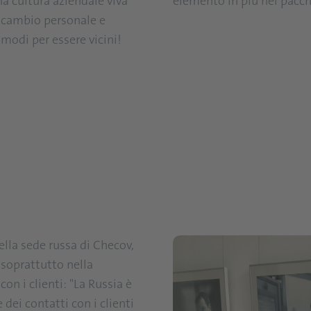
a cultura aziendale viva
elemento in più nel pacche
o scambio personale e
modi per essere vicini!
lla sede russa di Checov,
 soprattutto nella
on i clienti: "La Russia è
dei contatti con i clienti