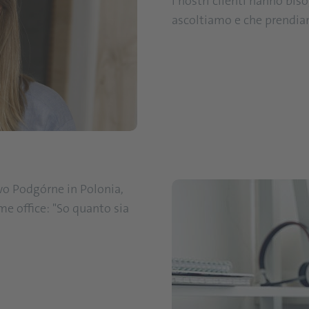
i nostri clienti hanno biso
ascoltiamo e che prendiam
wo Podgórne in Polonia,
me office: "So quanto sia