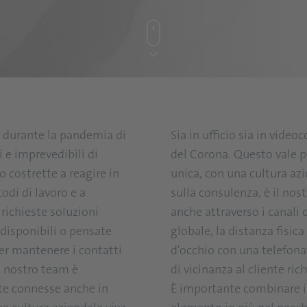
durante la pandemia di
Sia in ufficio sia in vide
 e imprevedibili di
del Corona. Questo vale p
 costrette a reagire in
unica, con una cultura azi
odi di lavoro e a
sulla consulenza, è il nos
 richieste soluzioni
anche attraverso i canali d
à disponibili o pensate
globale, la distanza fisic
per mantenere i contatti
d'occhio con una telefona
Il nostro team è
di vicinanza al cliente ri
nte connesse anche in
È importante combinare il