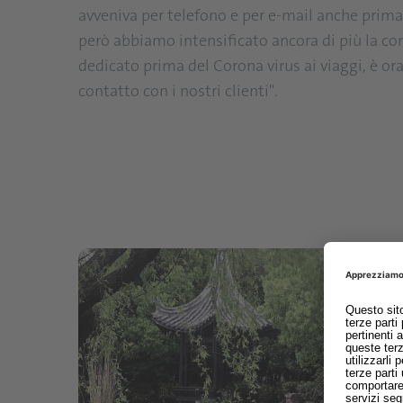
avveniva per telefono e per e-mail anche prim
però abbiamo intensificato ancora di più la c
dedicato prima del Corona virus ai viaggi, è or
contatto con i nostri clienti".