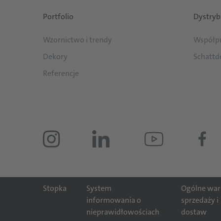
Portfolio
Dystryb
Wzornictwo i trendy
Współp
Dekory
Schattd
Referencje
Stopka
System
Ogólne war
informowania o
sprzedaży i
nieprawidłowościach
dostaw