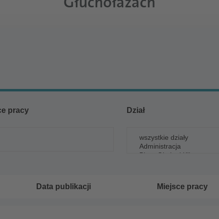
Głuchołazach
z Tobą skontaktujemy. Wyślij nam e-mail na:
rekrutacja@sc
ce pracy
Dział
Data publikacji
Miejsce pracy