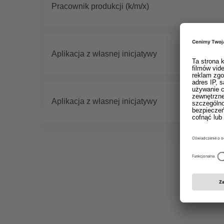
Pracownik produkcji (k/m/x)
Aplikacja z własnej inicjatywy
Aplikacja z własnej inicjatywy