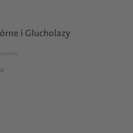
rne i Glucholazy
rsonalny
pl