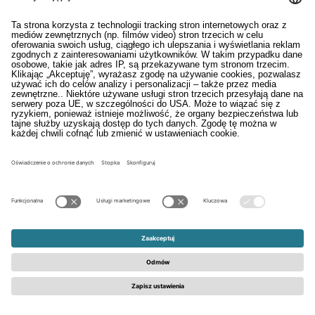
(5) Pani/Pana dane osobowe nie będą przekazywane
do państw trzecich.
(6) Pani/Pana dane osobowe będą przetwarzane
przez czas realizacji umowy, a następnie do czasu
przedawnienia roszczeń z niej wynikających. Dane z
dokumentów finansowych będą przetwarzane przez
czas wynikający z przepisów prawa z zakresu
rachunkowości.
(7) Posiada Pani/Pan prawo dostępu do treści
swoich danych oraz prawo ich sprostowania,
ograniczenia przetwarzania, usunięcia danych oraz
wyrażenia sprzeciwu.