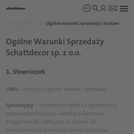
PL
Strona główna
Ogólne warunki sprzedaży i dostaw
Dekory
Ogólne Warunki Sprzedaży
Schattdecor sp. z o.o.
Produkty
1. Słowniczek
O nas
OWS
– niniejsze Ogólne Warunki Sprzedaży
Zrównoważony rozwój
Sprzedający
– Schattdecor spółka z ograniczoną
Kariera
odpowiedzialnością z siedzibą w Tarnowie
Podgórnym (62-080) przy ul. Sowiej 10,
zarejestrowana w rejestrze przedsiębiorców