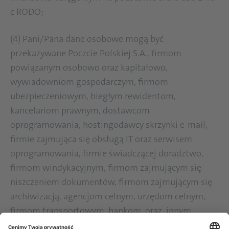
c RODO;
(4) Pani/Pana dane osobowe mogą być
przekazywane Poczcie Polskiej S.A., firmom
powiązanym osobowo oraz kapitałowo,
wywiadowniom gospodarczym, firmom
ubezpieczeniowym, biegłym rewidentom,
kancelariom prawnym, dostawcom
oprogramowania, hostingodawcy skrzynki e-mail,
firmie zajmująca się obsługą IT oraz serwisem
oprogramowania, firmie świadczącej doradztwo,
firmom windykacyjnym, firmom zajmującym się
niszczeniem dokumentów, firmom zajmującym się
archiwizacją, agencjom celnym, urzędom celnym,
firmom transportowym, bankom oraz innym
podmiotom, gdy wynika to z przepisów prawa.