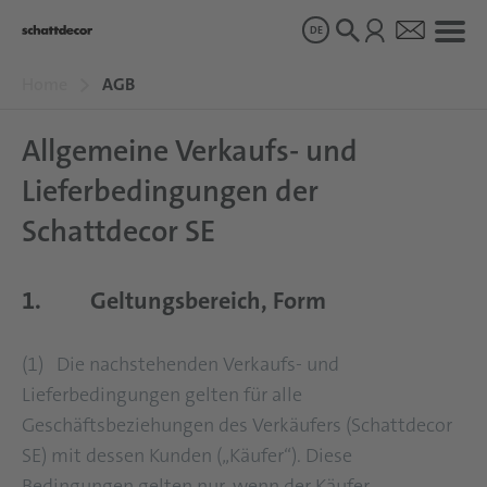
DE
Home
AGB
Dekore
Allgemeine Verkaufs- und
Lieferbedingungen der
Produkte
Schattdecor SE
Über uns
1. Geltungsbereich, Form
Nachhaltigkeit
(1) Die nachstehenden Verkaufs- und
Lieferbedingungen gelten für alle
Karriere
Geschäftsbeziehungen des Verkäufers (Schattdecor
SE) mit dessen Kunden („Käufer“). Diese
Bedingungen gelten nur, wenn der Käufer