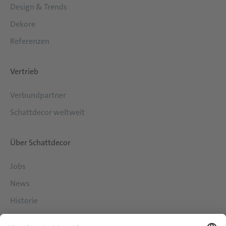
Design & Trends
Dekore
Referenzen
Vertrieb
Verbundpartner
Schattdecor weltweit
Über Schattdecor
Jobs
News
Historie
Philosophie