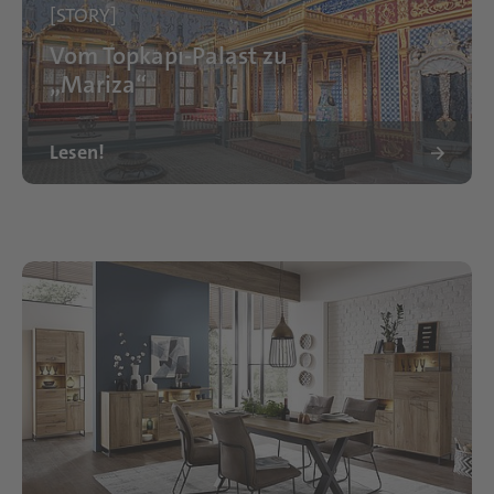
[STORY]
Vom Topkapı-Palast zu
„Mariza“
Lesen!
Topkapi Palast