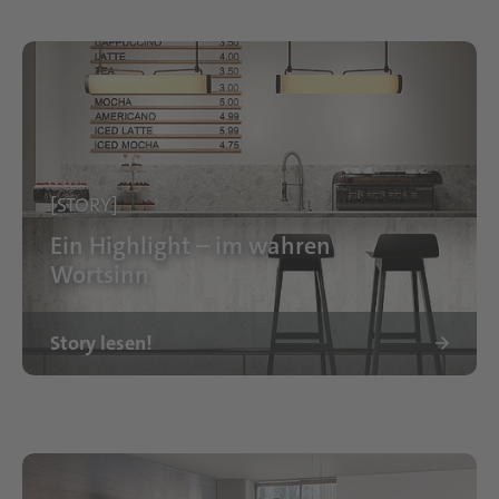
[STORY]
Ein Highlight – im wahren
Wortsinn
Story lesen!