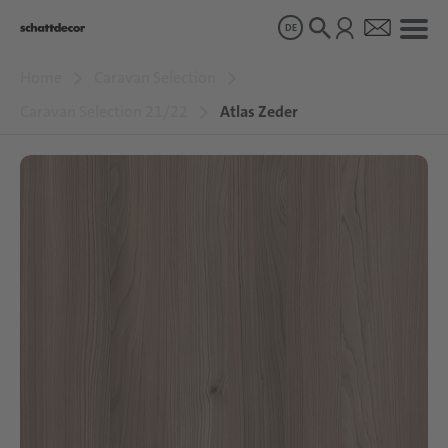
DE
Home
Caravan Selection
Dekore
Caravan Selection 21/22
Atlas Zeder
Produkte
Über uns
Nachhaltigkeit
Karriere