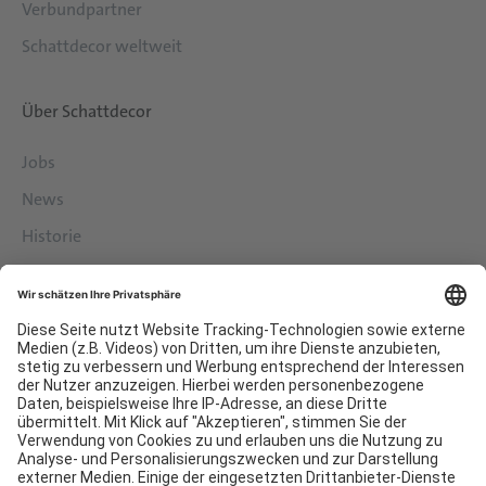
Verbundpartner
Schattdecor weltweit
Über Schattdecor
Jobs
News
Historie
Philosophie
Services
Downloads
Kontakt
EDI