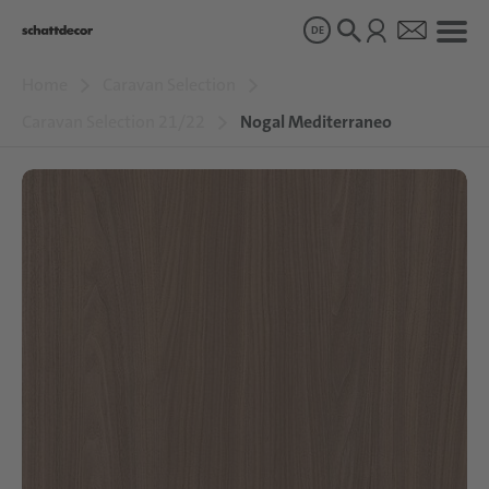
DE
Home
Caravan Selection
Dekore
Caravan Selection 21/22
Nogal Mediterraneo
Produkte
Über uns
Nachhaltigkeit
Karriere