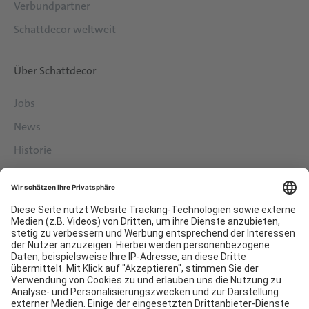
Verbundpartner
Schattdecor weltweit
Über Schattdecor
Jobs
News
Historie
Philosophie
Services
Downloads
Kontakt
EDI